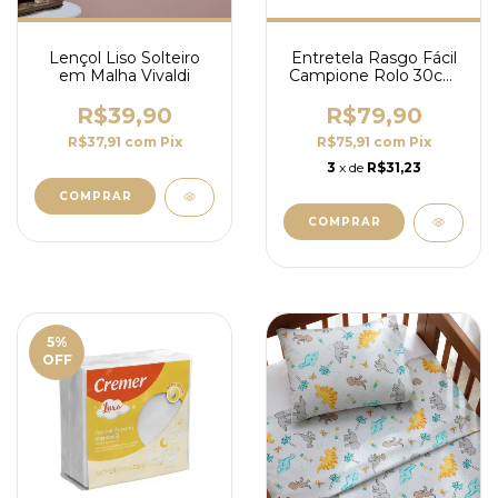
Lençol Liso Solteiro
Entretela Rasgo Fácil
em Malha Vivaldi
Campione Rolo 30cm
X 100m
R$39,90
R$79,90
R$37,91
com
Pix
R$75,91
com
Pix
3
x de
R$31,23
COMPRAR
COMPRAR
5
%
OFF