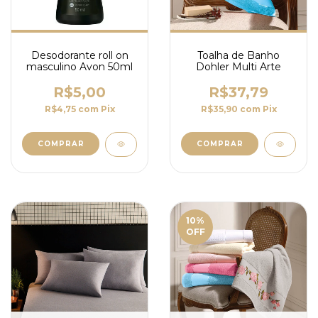
Desodorante roll on
Toalha de Banho
masculino Avon 50ml
Dohler Multi Arte
R$5,00
R$37,79
R$4,75
com
Pix
R$35,90
com
Pix
COMPRAR
COMPRAR
10
%
OFF