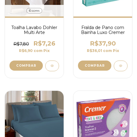
6 cores
Toalha Lavabo Dohler
Fralda de Pano com
Multi Arte
Bainha Luxo Cremer
R$7,26
R$37,90
R$7,80
R$6,90
com
Pix
R$36,01
com
Pix
COMPRAR