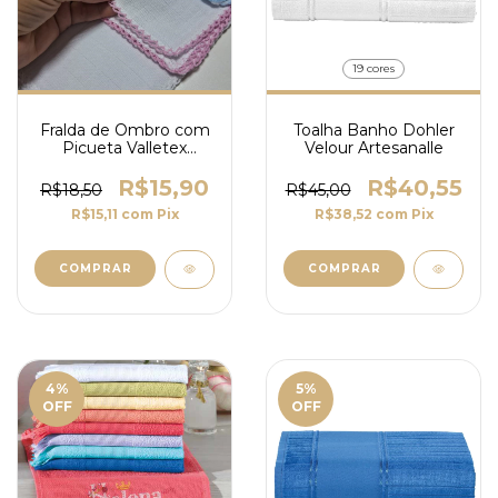
19 cores
Fralda de Ombro com
Toalha Banho Dohler
Picueta Valletex
Velour Artesanalle
Premium 35X80cm
R$15,90
R$40,55
R$18,50
R$45,00
R$15,11
com
Pix
R$38,52
com
Pix
COMPRAR
COMPRAR
4
%
5
%
OFF
OFF