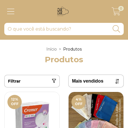
0
Início
>
Produtos
Produtos
Filtrar
12
%
4
%
OFF
OFF