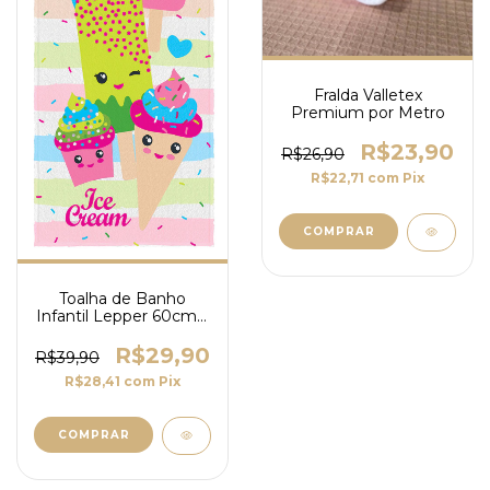
Fralda Valletex
Premium por Metro
R$23,90
R$26,90
R$22,71
com
Pix
Toalha de Banho
Infantil Lepper 60cm x
1,10m 300g/m² Doce
Gelato
R$29,90
R$39,90
R$28,41
com
Pix