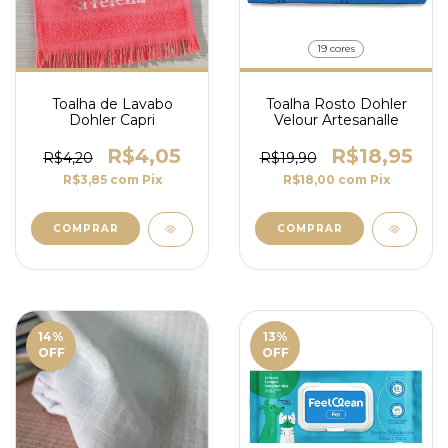
19 cores
Toalha de Lavabo
Toalha Rosto Dohler
Dohler Capri
Velour Artesanalle
R$4,05
R$18,95
R$4,20
R$19,90
R$3,85
com
Pix
R$18,00
com
Pix
COMPRAR
COMPRAR
14
%
13
%
OFF
OFF