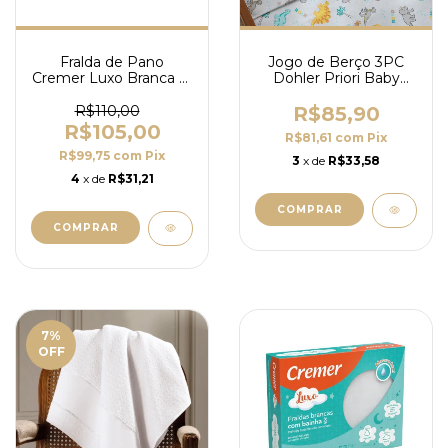
Fralda de Pano
Jogo de Berço 3PC
Cremer Luxo Branca 15
Dohler Priori Baby
Unidades 70x70cm |
100% Algodão
100% Algodão
R$110,00
R$85,90
R$105,00
R$81,61
com
Pix
R$99,75
com
Pix
3
x de
R$33,58
4
x de
R$31,21
COMPRAR
7
%
OFF