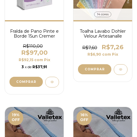
14 cores
Fralda de Pano Pinte e
Toalha Lavabo Dohler
Borde 15un Cremer
Velour Artesanalle
R$110,00
R$7,26
R$7,60
R$97,00
R$6,90
com
Pix
R$92,15
com
Pix
3
x de
R$37,91
COMPRAR
19
%
16
%
OFF
OFF