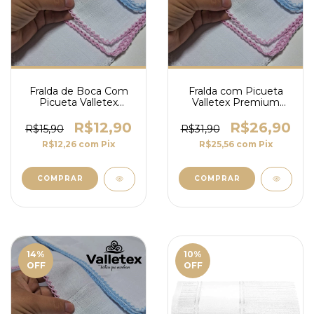
Fralda de Boca Com
Fralda com Picueta
Picueta Valletex
Valletex Premium
Premium 35X50cm
80x80cm
R$12,90
R$26,90
R$15,90
R$31,90
R$12,26
com
Pix
R$25,56
com
Pix
COMPRAR
COMPRAR
14
%
10
%
OFF
OFF