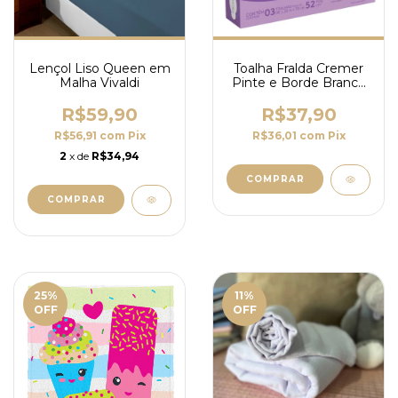
Lençol Liso Queen em
Toalha Fralda Cremer
Malha Vivaldi
Pinte e Borde Branca
1,20m x 70cm - 100%
Algodão
R$59,90
R$37,90
R$56,91
com
Pix
R$36,01
com
Pix
2
x de
R$34,94
COMPRAR
25
%
11
%
OFF
OFF