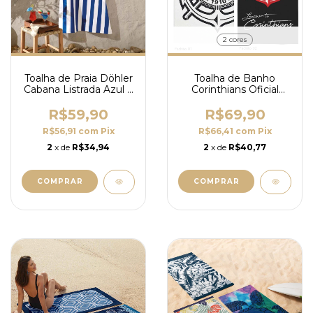
2 cores
Toalha de Praia Döhler
Toalha de Banho
Cabana Listrada Azul e
Corinthians Oficial
Branco - 100%
70cm x 1,40m -
Algodão
Lepper
R$59,90
R$69,90
R$56,91
com
Pix
R$66,41
com
Pix
2
x de
R$34,94
2
x de
R$40,77
COMPRAR