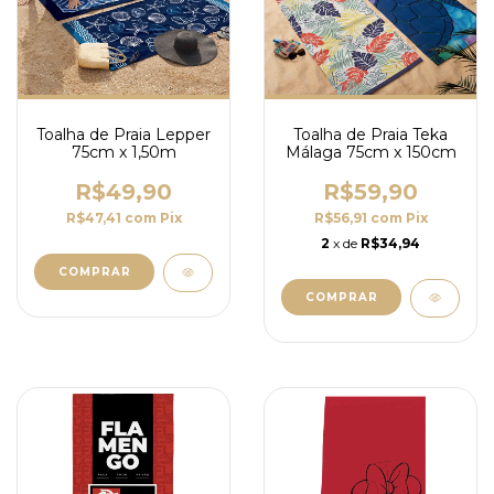
Toalha de Praia Lepper
Toalha de Praia Teka
75cm x 1,50m
Málaga 75cm x 150cm
R$49,90
R$59,90
R$47,41
com
Pix
R$56,91
com
Pix
2
x de
R$34,94
COMPRAR
COMPRAR