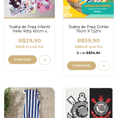
Toalha de Praia Infantil
Toalha de Praia Dohler
Hello Kitty 60cm x
76cm X 1,52m
1,10m
R$29,90
R$59,90
R$28,41
com
Pix
R$56,91
com
Pix
2
x de
R$34,94
COMPRAR
COMPRAR