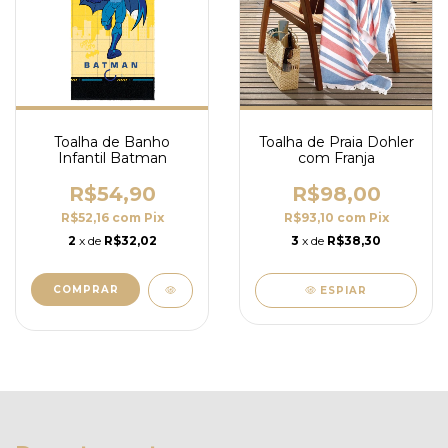
Toalha de Banho
Toalha de Praia Dohler
Infantil Batman
com Franja
R$54,90
R$98,00
R$52,16
com
Pix
R$93,10
com
Pix
2
x de
R$32,02
3
x de
R$38,30
ESPIAR