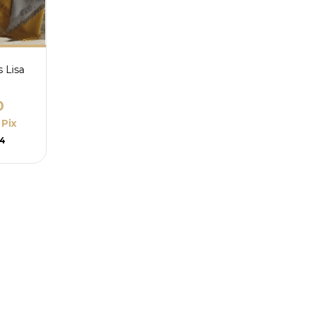
 Lisa
0
Pix
94