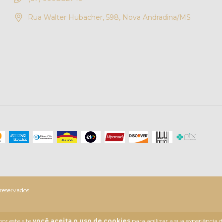
Rua Walter Hubacher, 598, Nova Andradina/MS
reservados.
or este site
você aceita o uso de cookies
para agilizar a sua experiência