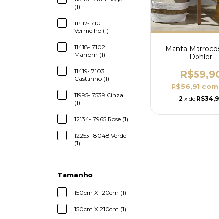
(1)
11417- 7101
Vermelho (1)
11418- 7102
Manta Marrocos
Marrom (1)
Dohler
11419- 7103
R$59,9
Castanho (1)
R$56,91
com
11995- 7539 Cinza
2
x de
R$34,
(1)
12134- 7965 Rose (1)
12253- 8048 Verde
(1)
Tamanho
150cm X 120cm (1)
150cm X 210cm (1)