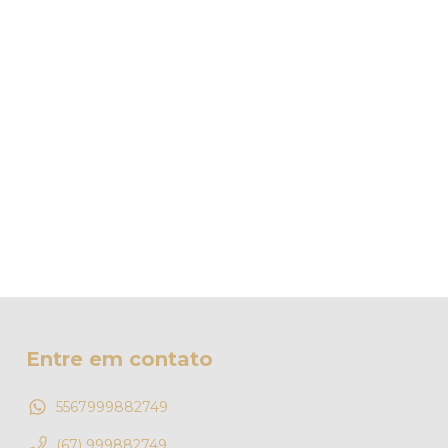
Entre em contato
5567999882749
(67) 999882749