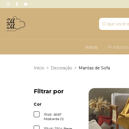
Início
Produto
Início
>
Decoração
>
Mantas de Sofa
Filtrar por
Cor
11145- 6967
Mostarda (1)
11346- 7104 Bege