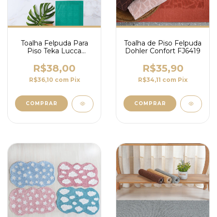
Toalha Felpuda Para
Toalha de Piso Felpuda
Piso Teka Lucca
Dohler Confort FJ6419
46cmx70cm
R$38,00
R$35,90
R$36,10
com
Pix
R$34,11
com
Pix
COMPRAR
COMPRAR