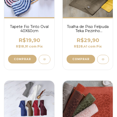
Tapete Fio Tinto Oval
Toalha de Piso Felpuda
40X60cm
Teka Pezinho
46x70cm
R$19,90
R$29,90
R$18,91
com
Pix
R$28,41
com
Pix
COMPRAR
COMPRAR