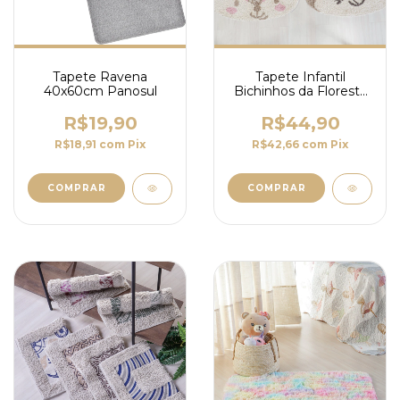
Tapete Ravena
Tapete Infantil
40x60cm Panosul
Bichinhos da Floresta
60x50cm
R$19,90
R$44,90
R$18,91
com
Pix
R$42,66
com
Pix
COMPRAR
COMPRAR