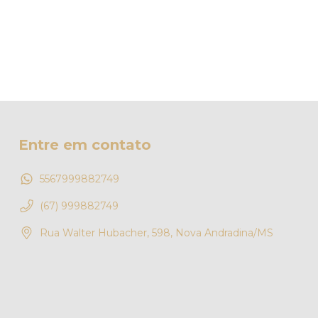
Entre em contato
5567999882749
(67) 999882749
Rua Walter Hubacher, 598, Nova Andradina/MS