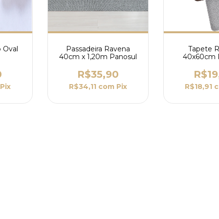
o Oval
Passadeira Ravena
Tapete 
40cm x 1,20m Panosul
40x60cm 
0
R$35,90
R$19
Pix
R$34,11
com
Pix
R$18,91