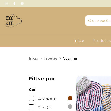
Início
Produto
Início
>
Tapetes
>
Cozinha
Filtrar por
Cor
Caramelo (3)
Cinza (3)