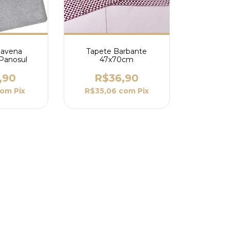
Ravena
Tapete Barbante
Panosul
47x70cm
,90
R$36,90
com
Pix
R$35,06
com
Pix