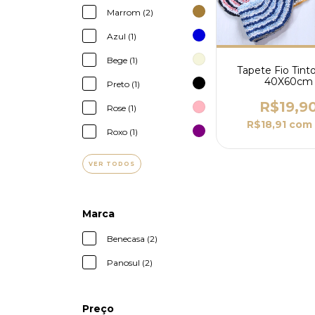
Marrom (2)
Azul (1)
Bege (1)
Tapete Fio Tint
40X60cm
Preto (1)
R$19,9
Rose (1)
R$18,91
com
Roxo (1)
VER TODOS
Marca
Benecasa (2)
Panosul (2)
Preço