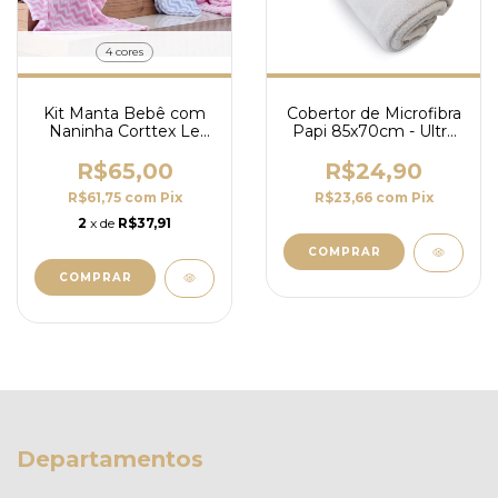
4 cores
Kit Manta Bebê com
Cobertor de Microfibra
Naninha Corttex Le
Papi 85x70cm - Ultra
Petit 100% Poliéster -
Macio e Leve
2 Peças
R$65,00
R$24,90
R$61,75
com
Pix
R$23,66
com
Pix
2
x de
R$37,91
COMPRAR
Departamentos