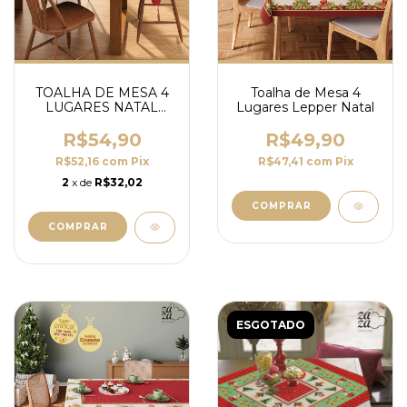
TOALHA DE MESA 4
Toalha de Mesa 4
LUGARES NATAL
Lugares Lepper Natal
LEPPER
R$54,90
R$49,90
R$52,16
com
Pix
R$47,41
com
Pix
2
x de
R$32,02
COMPRAR
ESGOTADO