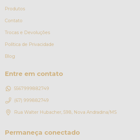
Produtos
Contato
Trocas e Devoluções
Política de Privacidade
Blog
Entre em contato
5567999882749
(67) 999882749
Rua Walter Hubacher, 598, Nova Andradina/MS
Permaneça conectado