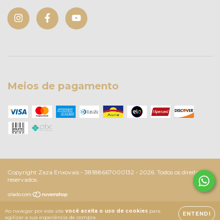
Meios de pagamento
Copyright Zaza Enxovais - 38188667000132 - 2026. Todos os direitos
reservados.
Ao navegar por este site
você aceita o uso de cookies
para
ENTENDI
agilizar a sua experiência de compra.