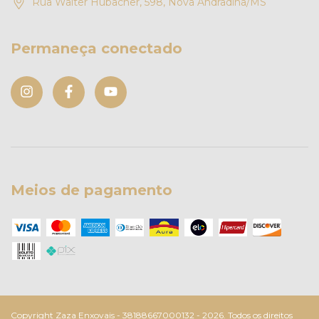
Rua Walter Hubacher, 598, Nova Andradina/MS
Permaneça conectado
Meios de pagamento
Copyright Zaza Enxovais - 38188667000132 - 2026. Todos os direitos