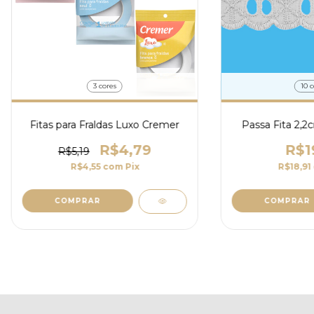
3 cores
10 c
Fitas para Fraldas Luxo Cremer
Passa Fita 2,2
R$4,79
R$1
R$5,19
R$4,55
com
Pix
R$18,91
COMPRAR
COMPRAR