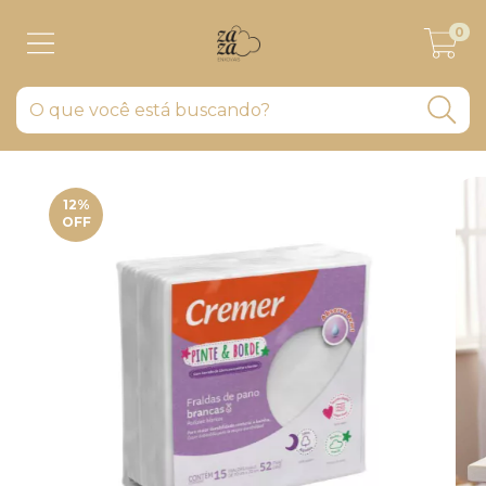
0
12
%
OFF