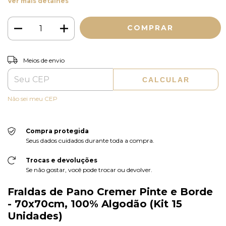
Ver mais detalhes
ALTERAR CEP
Entregas para o CEP:
Meios de envio
CALCULAR
Não sei meu CEP
Compra protegida
Seus dados cuidados durante toda a compra.
Trocas e devoluções
Se não gostar, você pode trocar ou devolver.
Fraldas de Pano Cremer Pinte e Borde
- 70x70cm, 100% Algodão (Kit 15
Unidades)