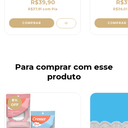
R$39,90
R$3
R$37,91
com
Pix
R$36,0
Para comprar com esse
produto
8
%
OFF