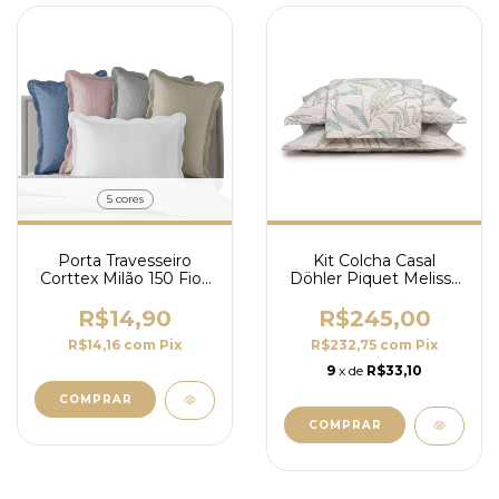
5 cores
Porta Travesseiro
Kit Colcha Casal
Corttex Milão 150 Fios
Döhler Piquet Melissa
Matelassê Ultrasound
100% Algodão - 3
50x70cm
Peças
R$14,90
R$245,00
R$14,16
com
Pix
R$232,75
com
Pix
9
x de
R$33,10
COMPRAR