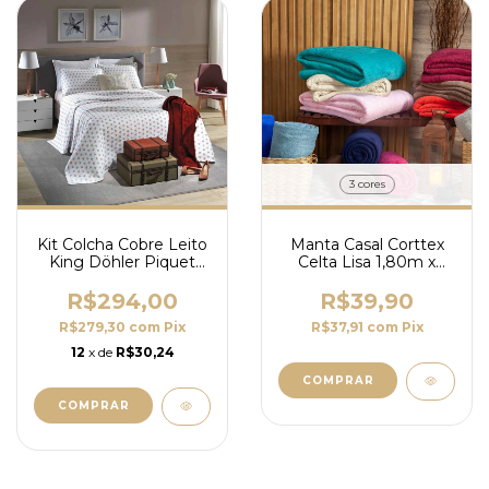
3 cores
Kit Colcha Cobre Leito
Manta Casal Corttex
King Döhler Piquet
Celta Lisa 1,80m x
Venus 3Pc
2,00m - Microfibra
Toque de Pelúcia
R$294,00
R$39,90
R$279,30
com
Pix
R$37,91
com
Pix
12
x de
R$30,24
COMPRAR