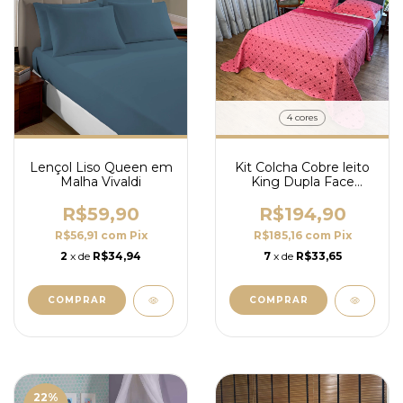
4 cores
Lençol Liso Queen em
Kit Colcha Cobre leito
Malha Vivaldi
King Dupla Face
Ternura 2 Lepper 3PC
R$59,90
R$194,90
R$56,91
com
Pix
R$185,16
com
Pix
2
x de
R$34,94
7
x de
R$33,65
COMPRAR
COMPRAR
22
%