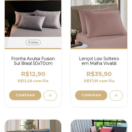
3 cores
Fronha Avulsa Fusion
Lençol Liso Solteiro
Sul Brasil 50x70cm
em Malha Vivaldi
R$12,90
R$39,90
R$12,26
com
Pix
R$37,91
com
Pix
COMPRAR
COMPRAR