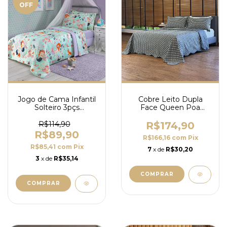
OFF
Jogo de Cama Infantil
Cobre Leito Dupla
Solteiro 3pçs
Face Queen Poa
Estampado 100%
Lepper
Algodão
R$114,90
R$174,90
R$89,90
R$166,16
com
Pix
R$85,41
com
Pix
7
x de
R$30,20
3
x de
R$35,14
COMPRAR
COMPRAR