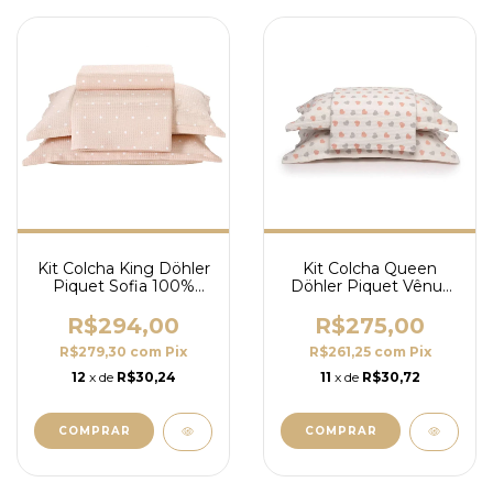
Kit Colcha King Döhler
Kit Colcha Queen
Piquet Sofia 100%
Döhler Piquet Vênus
Algodão - 3 Peças
100% Algodão
Corações - 3 Peças
R$294,00
R$275,00
R$279,30
com
Pix
R$261,25
com
Pix
12
x de
R$30,24
11
x de
R$30,72